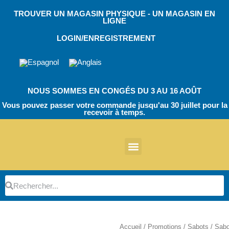
Skip
TROUVER UN MAGASIN PHYSIQUE - UN MAGASIN EN
to
LIGNE
content
LOGIN/ENREGISTREMENT
NOUS SOMMES EN CONGÉS DU 3 AU 16 AOÛT
Vous pouvez passer votre commande jusqu'au 30 juillet pour la
recevoir à temps.
À propos de nous
Autres produits
Chaussures de travail EVA
Chaussures de travail EcoT
TPU Bloc opératoire
Chaussures de travail EVA
Chaussures de travail EcoT
Chaussures de travail
Botte de sécurité
Pièces détachées
Gardiens de parking
Rechercher
Rechercher
Accueil
/
Promotions
/
Sabots
/ Sabo