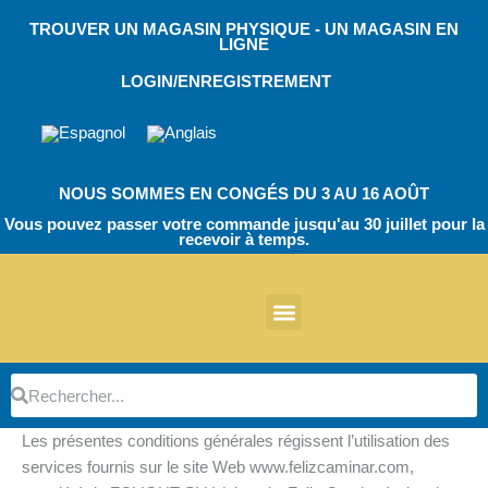
Skip
TROUVER UN MAGASIN PHYSIQUE - UN MAGASIN EN
to
LIGNE
content
LOGIN/ENREGISTREMENT
NOUS SOMMES EN CONGÉS DU 3 AU 16 AOÛT
Vous pouvez passer votre commande jusqu'au 30 juillet pour la
recevoir à temps.
À propos de nous
Autres produits
Chaussures de travail EVA
Chaussures de travail EcoT
TPU Bloc opératoire
Chaussures de travail EVA
Chaussures de travail EcoT
Chaussures de travail
Botte de sécurité
Pièces détachées
Gardiens de parking
Rechercher
Rechercher
Les présentes conditions générales régissent l’utilisation des
services fournis sur le site Web www.felizcaminar.com,