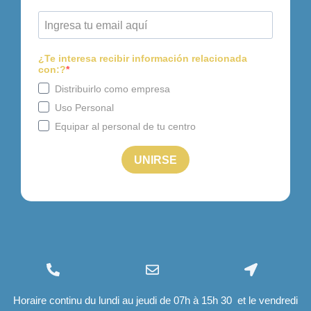
(+34) 96 534 28 01
info@felizcaminar.com
Ctra. Yecla, 8 03400
Horaire continu du lundi au jeudi de 07h à 15h 30 et le vendredi
export@felizcaminar.com
Villena (Alicante)