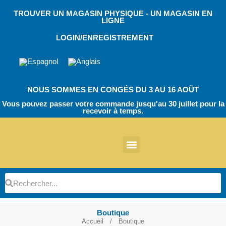
Skip
TROUVER UN MAGASIN PHYSIQUE - UN MAGASIN EN
to
LIGNE
content
LOGIN/ENREGISTREMENT
NOUS SOMMES EN CONGÉS DU 3 AU 16 AOÛT
Vous pouvez passer votre commande jusqu'au 30 juillet pour la
recevoir à temps.
À propos de nous
Autres produits
Chaussures de travail EVA
Chaussures de travail EcoT
TPU Bloc opératoire
Chaussures de travail EVA
Chaussures de travail EcoT
Chaussures de travail
Botte de sécurité
Pièces détachées
Gardiens de parking
Rechercher
Rechercher
Boutique
Accueil
/ Boutique