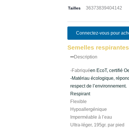
36
37
38
39
40
41
42
Tailles
Connectez-vous pour ach
Semelles respirantes
Description
-Fabriqué
en EcoT, certifié 
-Matériau écologique, répond
respect de l’environnement.
Respirant
Flexible
Hypoallergénique
Imperméable à l’eau
Ultra-léger, 195gr. par pied