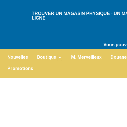
Skip
to
TROUVER UN MAGASIN PHYSIQUE - UN M
LIGNE
content
Vous pouve
Ouvrir Boutique
Nouvelles
Boutique
M. Merveilleux
Douane
Promotions