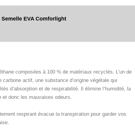
Semelle EVA Comforlight
les respirantes incluses
éthane composées à 100 % de matériaux recyclés. L’un de
e carbone actif, une substance d’origine végétale qui
és d’absorption et de respirabilité. Il élimine l’humidité, la
e et donc les mauvaises odeurs.
utement respirant évacue la transpiration pour garder vos
aise.