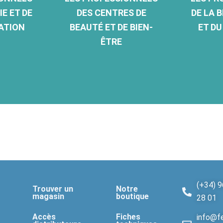
IE ET DE
DES CENTRES DE
DE LA 
ATION
BEAUTÉ ET DE BIEN-
ET D
ÊTRE
(+34) 9
Trouver un
Notre
magasin
boutique
28 01
Accès
Fiches
info@fe