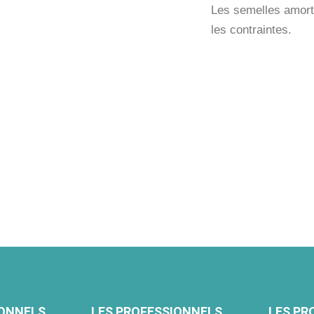
Les semelles amorti
les contraintes.
IONNELS
LES PROFESSIONNELS
LES PR