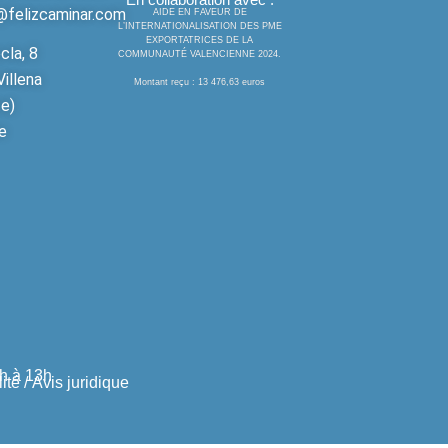
t
e
k
t
@felizcaminar.com
AIDE EN FAVEUR DE
L’INTERNATIONALISATION DES PME
a
b
e
u
EXPORTATRICES DE LA
cla, 8
COMMUNAUTÉ VALENCIENNE 2024.
g
o
d
b
illena
r
o
i
e
Montant reçu : 13 476,63 euros
a
k
n
te)
m
e
7h à 13h
ité
/
Avis juridique