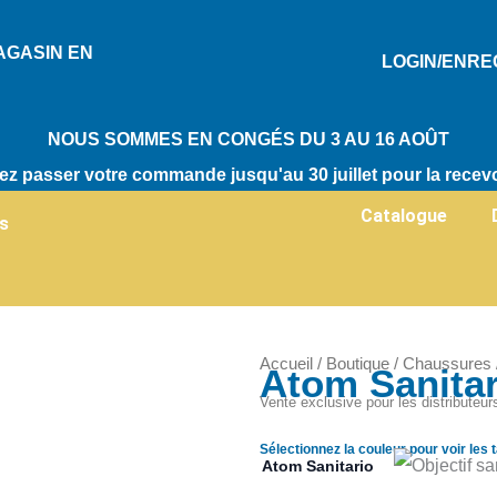
AGASIN EN
LOGIN/ENRE
NOUS SOMMES EN CONGÉS DU 3 AU 16 AOÛT
z passer votre commande jusqu'au 30 juillet pour la recevo
Catalogue
s
Accueil
/
Boutique
/
Chaussures
Atom Sanitar
Zoom
Vente exclusive pour les distributeur
Sélectionnez la couleur pour voir les t
Atom Sanitario