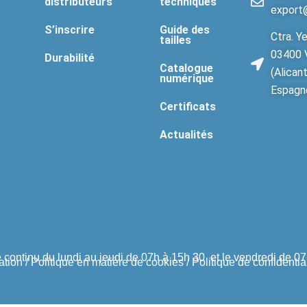
distributeurs
techniques
export
S’inscrire
Guide des
Ctra. Ye
tailles
03400 V
Durabilité
Catalogue
(Alican
numérique
Espagn
Certificats
Actualités
 continu du lundi au jeudi de 07h à 15h 30 et le vendredi de 0
ation
/
Politique en matière de cookies
/
Politique de confidential