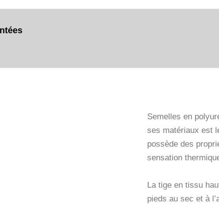
ntées
Semel
Semelles en polyur
ses matériaux est l
possède des propriét
sensation thermiqu
La tige en tissu ha
pieds au sec et à l’