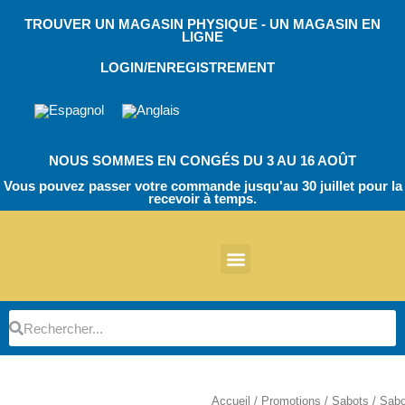
Skip
TROUVER UN MAGASIN PHYSIQUE - UN MAGASIN EN
to
LIGNE
content
LOGIN/ENREGISTREMENT
NOUS SOMMES EN CONGÉS DU 3 AU 16 AOÛT
Vous pouvez passer votre commande jusqu'au 30 juillet pour la
recevoir à temps.
À propos de nous
Autres produits
Chaussures de travail EVA
Chaussures de travail EcoT
TPU Bloc opératoire
Chaussures de travail EVA
Chaussures de travail EcoT
Chaussures de travail
Botte de sécurité
Pièces détachées
Gardiens de parking
Rechercher
Rechercher
Accueil
/
Promotions
/
Sabots
/ Sabo