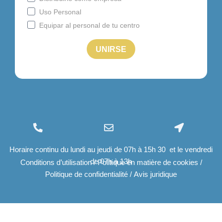
(+34) 96 534 28 01
info@felizcaminar.com
Ctra. Yecla, 8 03400 Villena
Horaire continu du lundi au jeudi de 07h à 15h 30 et le vendredi
export@felizcaminar.com
(Alicante)
de 07h à 13h
Espagne
Conditions d’utilisation
/
Politique en matière de cookies
/
Politique de confidentialité
/
Avis juridique