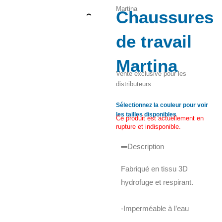
Martina
Chaussures
Zoom
de travail
Martina
Vente exclusive pour les
distributeurs
Sélectionnez la couleur pour voir
les tailles disponibles
Ce produit est actuellement en
rupture et indisponible.
Description
Fabriqué en tissu 3D
hydrofuge et respirant.
-Imperméable à l’eau