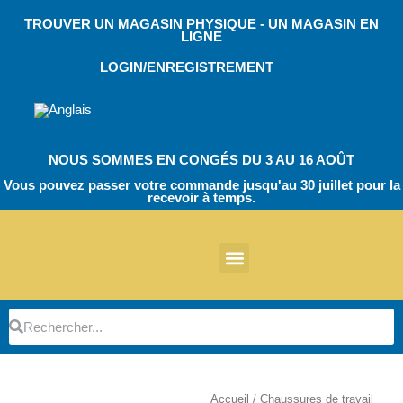
Skip
TROUVER UN MAGASIN PHYSIQUE - UN MAGASIN EN
to
LIGNE
content
LOGIN/ENREGISTREMENT
NOUS SOMMES EN CONGÉS DU 3 AU 16 AOÛT
Vous pouvez passer votre commande jusqu'au 30 juillet pour la
recevoir à temps.
À propos de nous
Autres produits
Chaussures de travail EVA
Chaussures de travail EcoT
TPU Bloc opératoire
Chaussures de travail EVA
Chaussures de travail EcoT
Chaussures de travail
Botte de sécurité
Pièces détachées
Gardiens de parking
Rechercher
Rechercher
Accueil
/ Chaussures de travail