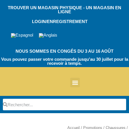
Skip
TROUVER UN MAGASIN PHYSIQUE - UN MAGASIN EN
to
LIGNE
content
LOGIN/ENREGISTREMENT
NOUS SOMMES EN CONGÉS DU 3 AU 16 AOÛT
Vous pouvez passer votre commande jusqu'au 30 juillet pour la
recevoir à temps.
À propos de nous
Autres produits
Chaussures de travail EVA
Chaussures de travail EcoT
TPU Bloc opératoire
Chaussures de travail EVA
Chaussures de travail EcoT
Chaussures de travail
Botte de sécurité
Pièces détachées
Gardiens de parking
Rechercher
Rechercher
Accueil
/
Promotions
/
Chaussures
/