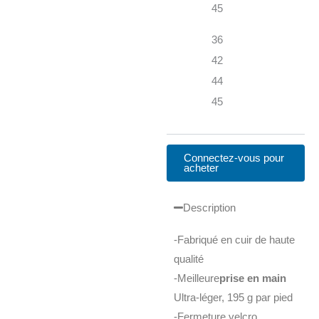
45
36
42
44
45
Connectez-vous pour
acheter
Description
-Fabriqué en cuir de haute
qualité
-Meilleure
prise en main
Ultra-léger, 195 g par pied
-Fermeture velcro,