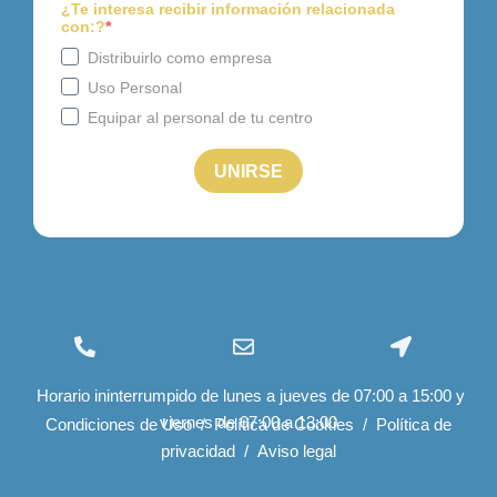
(+34) 96 534 28 01
info@felizcaminar.com
Ctra. Yecla, 8 03400
Horario ininterrumpido de lunes a jueves de 07:00 a 15:00 y
export@felizcaminar.com
Villena (Alicante)
viernes de 07:00 a 13:00
España
Condiciones de Uso
/
Política de Cookies
/
Política de
privacidad
/
Aviso legal