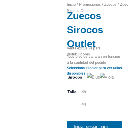
Inicio
/
Promociones
/
Zuecos
/ Zue
Sirocos Outlet
Zuecos
Zoom
Sirocos
Outlet
Venta exclusiva para
distribuidores
*Los precios variarán en función
a la cantidad del pedido
Selecciona el color para ver tallas
disponibles
Sirocos
Talla
35
44
Iniciar sesión para