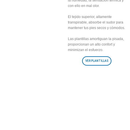
la humedad, la sensación térmica y
con ello en mal olor.
El tejido superior, altamente
transpirable, absorbe el sudor para
mantener tus pies secos y cómodos.
Las plantillas amortiguan la pisada,
proporcionan un alto confort y
minimizan el esfuerzo.
VER PLANTILLAS