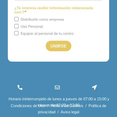
(+34) 96 534 28 01
info@felizcaminar.com
Ctra. Yecla, 8 03400
Horario ininterrumpido de lunes a jueves de 07:00 a 15:00 y
export@felizcaminar.com
Villena (Alicante)
viernes de 07:00 a 13:00
España
Condiciones de Uso
/
Política de Cookies
/
Política de
privacidad
/
Aviso legal