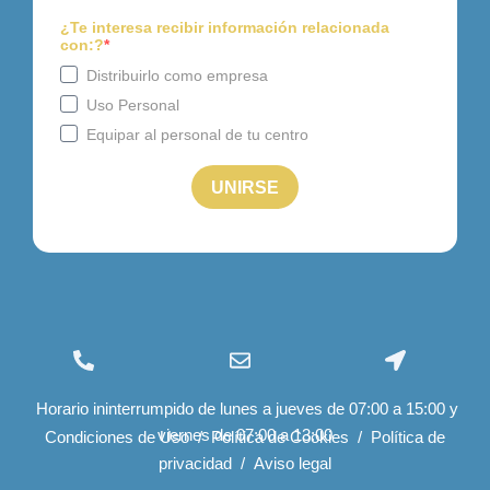
(+34) 96 534 28 01
info@felizcaminar.com
Ctra. Yecla, 8 03400 Villena
Horario ininterrumpido de lunes a jueves de 07:00 a 15:00 y
export@felizcaminar.com
(Alicante)
viernes de 07:00 a 13:00
España
Condiciones de Uso
/
Política de Cookies
/
Política de
privacidad
/
Aviso legal