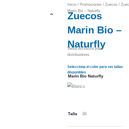
Inicio
/
Promociones
/
Zuecos
/ Zue
Marin Bio – Naturfly
Zuecos
Zoom
Marin Bio –
Naturfly
Venta exclusiva para
distribuidores
Selecciona el color para ver tallas
disponibles
Marín Bio Naturfly
Talla
36