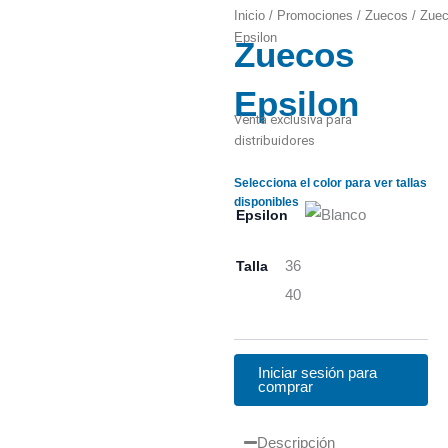
Inicio
/
Promociones
/
Zuecos
/ Zue
Epsilon
Zuecos
Zoom
Epsilon
Venta exclusiva para
distribuidores
Selecciona el color para ver tallas
disponibles
Epsilon
Talla
36
40
Iniciar sesión para
comprar
Descripción