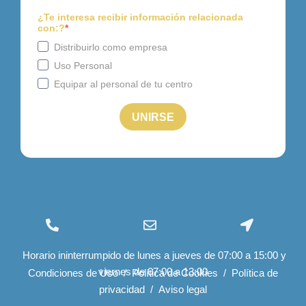
(+34) 96 534 28 01
info@felizcaminar.com
Ctra. Yecla, 8 03400 Villena
Horario ininterrumpido de lunes a jueves de 07:00 a 15:00 y
export@felizcaminar.com
(Alicante)
viernes de 07:00 a 13:00
España
Condiciones de Uso
/
Política de Cookies
/
Política de
privacidad
/
Aviso legal