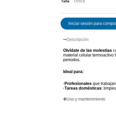
Única
Talla
Iniciar sesión para compr
Descripción
Olvídate de las molestias
co
material celular termoactivo 
periodos.
Ideal para:
·Profesionales
que trabajan d
·Tareas domésticas
: limpie
Uso y mantenimiento