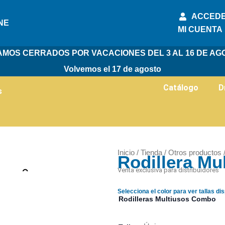
ACCEDE
NE
MI CUENTA
AMOS CERRADOS POR VACACIONES DEL 3 AL 16 DE AG
Volvemos el 17 de agosto
Catálogo
D
s
Inicio
/
Tienda
/
Otros productos
Rodillera M
Zoom
Venta exclusiva para distribuidores
Selecciona el color para ver tallas di
Rodilleras Multiusos Combo