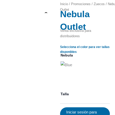
Inicio
/
Promociones
/
Zuecos
/ Nebu
Outlet
Nebula
Zoom
Outlet
Venta exclusiva para
distribuidores
Selecciona el color para ver tallas
disponibles
Nebula
Talla
Iniciar sesión para