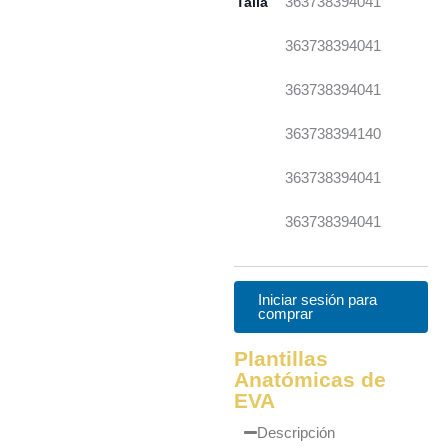
Talla
36
37
38
39
40
41
36
37
38
39
40
41
36
37
38
39
40
41
36
37
38
39
41
40
36
37
38
39
40
41
36
37
38
39
40
41
Iniciar sesión para
comprar
Plantillas
Anatómicas de
EVA
Descripción