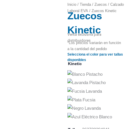
Inicio
/
Tienda
/
Zuecos
/
Calzado
Laboral EVA
/ Zuecos Kinetic
Zuecos
Zoom
Kinetic
Venta exclusiva para
distribuidores
*Los precios variarán en función
a la cantidad del pedido
Selecciona el color para ver tallas
disponibles
Kinetic