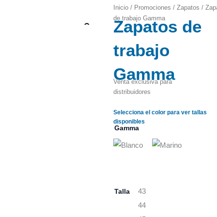
Inicio
/
Promociones
/
Zapatos
/ Zap
de trabajo Gamma
Zapatos de
Zoom
trabajo
Gamma
Venta exclusiva para
distribuidores
Selecciona el color para ver tallas
disponibles
Gamma
Talla
43
44