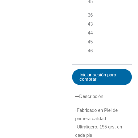
45
36
43
44
45
46
Iniciar sesión para
comprar
Descripción
·Fabricado en Piel de
primera calidad
·Ultraligero, 195 grs. en
cada pie