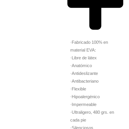
·Fabricado 100% en
material EVA:
·Libre de látex
·Anatómico
·Antideslizante
·Antibacteriano
·Flexible
·Hipoalergénico
·Impermeable
·Ultraligero, 480 grs. en
cada pie
·Silenciosos