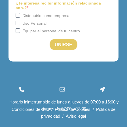
(+34) 96 534 28 01
info@felizcaminar.com
Ctra. Yecla, 8 03400
Horario ininterrumpido de lunes a jueves de 07:00 a 15:00 y
export@felizcaminar.com
Villena (Alicante)
viernes de 07:00 a 13:00
España
Condiciones de Uso
/
Política de Cookies
/
Política de
privacidad
/
Aviso legal