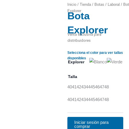
Inicio
/
Tienda
/
Botas
/
Laboral
/ Bo
Explorer
Bota
Zoom
Explorer
Venta exclusiva para
distribuidores
Selecciona el color para ver tallas
disponibles
Explorer
Talla
40
41
42
43
44
45
46
47
48
40
41
42
43
44
45
46
47
48
Iniciar sesión para
comprar